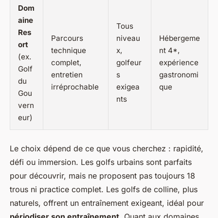
Dom
aine
Tous
Res
Parcours
niveau
Hébergeme
ort
technique
x,
nt 4*,
(ex.
complet,
golfeur
expérience
Golf
entretien
s
gastronomi
du
irréprochable
exigea
que
Gou
nts
vern
eur)
Le choix dépend de ce que vous cherchez : rapidité,
défi ou immersion. Les golfs urbains sont parfaits
pour découvrir, mais ne proposent pas toujours 18
trous ni practice complet. Les golfs de colline, plus
naturels, offrent un entraînement exigeant, idéal pour
périodiser son entraînement
. Quant aux domaines