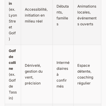
in
Débuta
Animations
(ex.
Accessibilité,
nts,
locales,
Lyon
initiation en
famille
événement
Stre
milieu réel
s
s ouverts
et
Golf
)
Golf
de
colli
Intermé
Dénivelé,
Espace
ne
diaires
gestion du
détente,
(ex.
à
vent,
coaching
Golf
confir
précision
régulier
de
més
Tass
in)