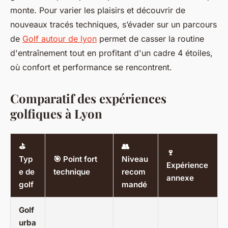
monte. Pour varier les plaisirs et découvrir de
nouveaux tracés techniques, s’évader sur un parcours
de
Golf autour de lyon
permet de casser la routine
d'entraînement tout en profitant d'un cadre 4 étoiles,
où confort et performance se rencontrent.
Comparatif des expériences
golfiques à Lyon
⛳
👥
🍷
Typ
🎯 Point fort
Niveau
Expérience
e de
technique
recom
annexe
golf
mandé
Golf
urba