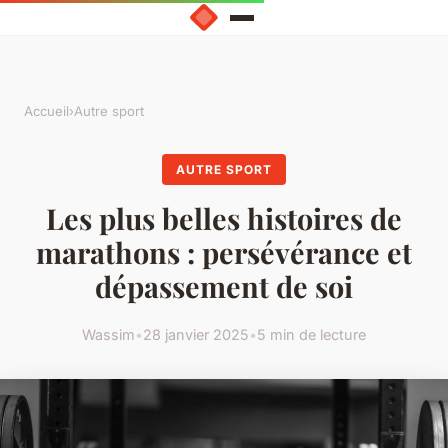
Accueil
›
Autre sport
AUTRE SPORT
Les plus belles histoires de
marathons : persévérance et
dépassement de soi
Wassim
•
28 janvier 2025
•
5 min de lecture