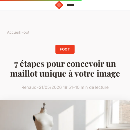
Accueil
›
Foot
FOOT
7 étapes pour concevoir un
maillot unique à votre image
Renaud
•
21/05/2026 18:51
•
10 min de lecture