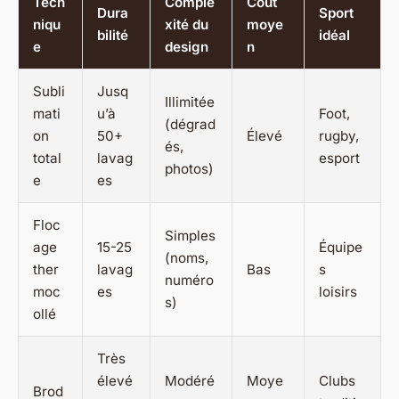
Tech
Comple
Coût
Dura
Sport
niqu
xité du
moye
bilité
idéal
e
design
n
Subli
Jusq
Illimitée
mati
u’à
Foot,
(dégrad
on
50+
Élevé
rugby,
és,
total
lavag
esport
photos)
e
es
Floc
Simples
age
15-25
Équipe
(noms,
ther
lavag
Bas
s
numéro
moc
es
loisirs
s)
ollé
Très
élevé
Modéré
Moye
Clubs
Brod