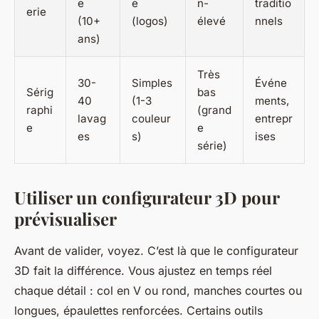
e
e
n-
traditio
erie
(10+
(logos)
élevé
nnels
ans)
Très
30-
Simples
Événe
Sérig
bas
40
(1-3
ments,
raphi
(grand
lavag
couleur
entrepr
e
e
es
s)
ises
série)
Utiliser un configurateur 3D pour
prévisualiser
Avant de valider, voyez. C’est là que le configurateur
3D fait la différence. Vous ajustez en temps réel
chaque détail : col en V ou rond, manches courtes ou
longues, épaulettes renforcées. Certains outils